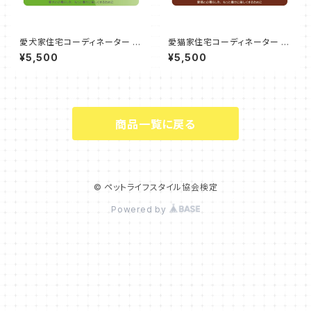
愛犬家住宅コーディネーター 更
愛猫家住宅コーディネーター 更
新 申込
新 申込
¥5,500
¥5,500
商品一覧に戻る
© ペットライフスタイル協会検定
Powered by